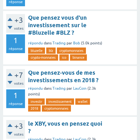
réponse
Que pensez vous d'un
+3
investissement sur le
votes
#Bluzelle #BLZ ?
1
répondu
dans
Trading
par
Bob
(
5.0k
points)
réponse
bluzelle
blz
cryptomonnaies
crypto-monnaies
ico
binance
Que pensez-vous de mes
+7
investissements en 2018 ?
votes
répondu
dans
Trading
par
LauCoin
(
2.3k
1
points)
investir
investissement
wallet
réponse
2018
cryptomonnaies
le XBY, vous en pensez quoi
+3
?
votes
répondu
dans
Trading
par
LauCoin
(
2.3k