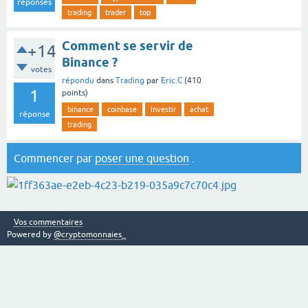
réponses
trading
trader
top
Comment se servir de
+14
Binance ?
votes
répondu
dans
Trading
par
Eric.C
(
410
1
points)
binance
coinbase
investir
achat
réponse
trading
Commencer par
poser une question
.
Vos commentaires
Powered by
@cryptomonnaies_