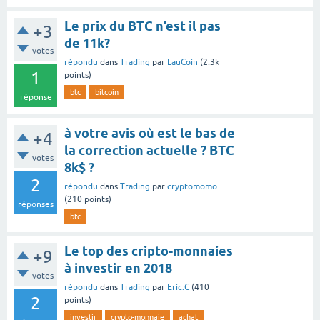
Le prix du BTC n’est il pas
+3
de 11k?
votes
répondu
dans
Trading
par
LauCoin
(
2.3k
1
points)
btc
bitcoin
réponse
à votre avis où est le bas de
+4
la correction actuelle ? BTC
votes
8k$ ?
2
répondu
dans
Trading
par
cryptomomo
(
210
points)
réponses
btc
Le top des cripto-monnaies
+9
à investir en 2018
votes
répondu
dans
Trading
par
Eric.C
(
410
2
points)
investir
crypto-monnaie
achat