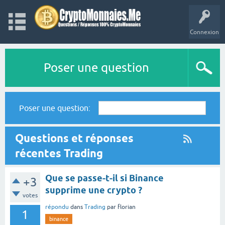
Connexion
Poser une question
Poser une question:
Questions et réponses
récentes Trading
Que se passe-t-il si Binance
+3
supprime une crypto ?
votes
répondu
dans
Trading
par
florian
1
binance