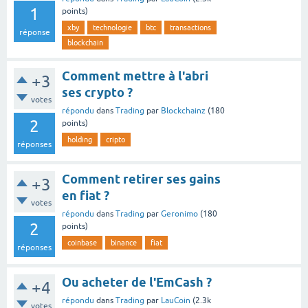
1
points)
xby
technologie
btc
transactions
réponse
blockchain
Comment mettre à l'abri
+3
ses crypto ?
votes
répondu
dans
Trading
par
Blockchainz
(
180
2
points)
holding
cripto
réponses
Comment retirer ses gains
+3
en fiat ?
votes
répondu
dans
Trading
par
Geronimo
(
180
2
points)
coinbase
binance
fiat
réponses
Ou acheter de l'EmCash ?
+4
répondu
dans
Trading
par
LauCoin
(
2.3k
votes