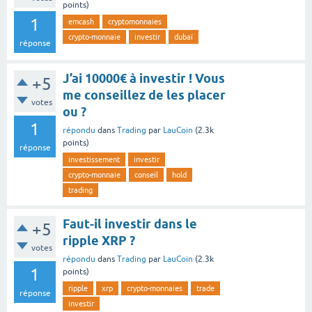
points)
1
emcash
cryptomonnaies
crypto-monnaie
investir
dubaï
réponse
J’ai 10000€ à investir ! Vous
+5
me conseillez de les placer
votes
ou ?
1
répondu
dans
Trading
par
LauCoin
(
2.3k
points)
réponse
investissement
investir
crypto-monnaie
conseil
hold
trading
Faut-il investir dans le
+5
ripple XRP ?
votes
répondu
dans
Trading
par
LauCoin
(
2.3k
1
points)
ripple
xrp
crypto-monnaies
trade
réponse
investir