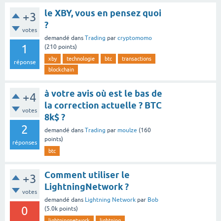
le XBY, vous en pensez quoi
+3
?
votes
demandé
dans
Trading
par
cryptomomo
1
(
210
points)
xby
technologie
btc
transactions
réponse
blockchain
à votre avis où est le bas de
+4
la correction actuelle ? BTC
votes
8k$ ?
2
demandé
dans
Trading
par
moulze
(
160
points)
réponses
btc
Comment utiliser le
+3
LightningNetwork ?
votes
demandé
dans
Lightning Network
par
Bob
0
(
5.0k
points)
lightningnetwork
lightning