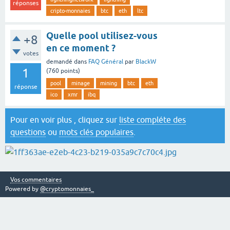
réponses
cripto-monnaies
btc
eth
ltc
Quelle pool utilisez-vous
+8
en ce moment ?
votes
demandé
dans
FAQ Général
par
BlackW
1
(
760
points)
pool
minage
mining
btc
eth
réponse
ico
xmr
ibq
Pour en voir plus , cliquez sur
liste compléte des
questions
ou
mots clés populaires
.
Vos commentaires
Powered by
@cryptomonnaies_