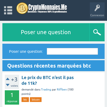
Connexion
Poser une question
Poser une question:
Questions récentes marquées btc
Le prix du BTC n’est il pas
+3
de 11k?
votes
demandé
dans
Trading
par
Riffben
(
180
1
points)
btc
bitcoin
réponse