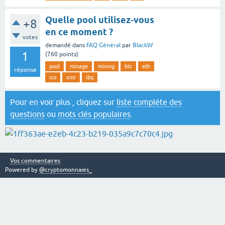
Quelle pool utilisez-vous
+8
en ce moment ?
votes
demandé
dans
FAQ Général
par
BlackW
1
(
760
points)
pool
minage
mining
btc
eth
réponse
ico
xmr
ibq
Pour en voir plus , cliquez sur
liste compléte des
questions
ou
mots clés populaires
.
Vos commentaires
Powered by
@cryptomonnaies_