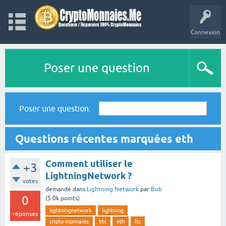
Connexion
Poser une question
Poser une question:
Questions récentes marquées eth
Comment utiliser le
+3
LightningNetwork ?
votes
demandé
dans
Lightning Network
par
Bob
0
(
5.0k
points)
lightningnetwork
lightning
réponses
cripto-monnaies
btc
eth
ltc