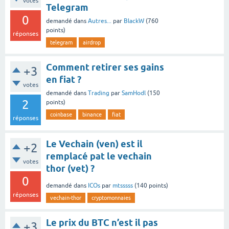
votes
Telegram
0
demandé
dans
Autres...
par
BlackW
(
760
points)
réponses
telegram
airdrop
Comment retirer ses gains
+3
en fiat ?
votes
demandé
dans
Trading
par
SamHodl
(
150
2
points)
coinbase
binance
fiat
réponses
Le Vechain (ven) est il
+2
remplacé pat le vechain
votes
thor (vet) ?
0
demandé
dans
ICOs
par
mtsssss
(
140
points)
réponses
vechain-thor
cryptomonnaies
Le prix du BTC n’est il pas
+3