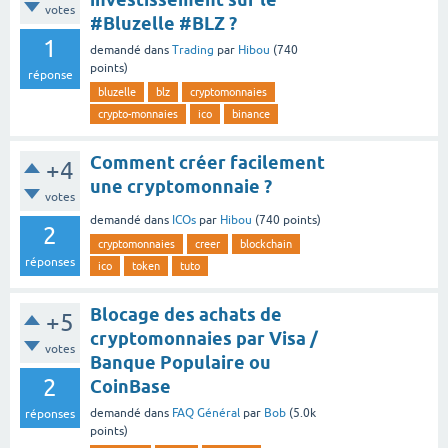
votes
#Bluzelle #BLZ ?
1
demandé
dans
Trading
par
Hibou
(
740
points)
réponse
bluzelle
blz
cryptomonnaies
crypto-monnaies
ico
binance
Comment créer facilement
+4
une cryptomonnaie ?
votes
demandé
dans
ICOs
par
Hibou
(
740
points)
2
cryptomonnaies
creer
blockchain
réponses
ico
token
tuto
Blocage des achats de
+5
cryptomonnaies par Visa /
votes
Banque Populaire ou
2
CoinBase
demandé
dans
FAQ Général
par
Bob
(
5.0k
réponses
points)