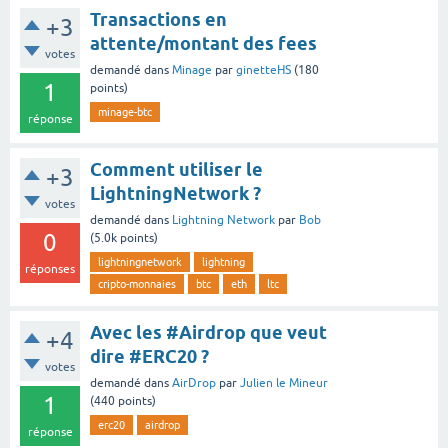
Transactions en
+3
attente/montant des fees
votes
demandé
dans
Minage
par
ginetteHS
(
180
1
points)
minage-btc
réponse
Comment utiliser le
+3
LightningNetwork ?
votes
demandé
dans
Lightning Network
par
Bob
0
(
5.0k
points)
lightningnetwork
lightning
réponses
cripto-monnaies
btc
eth
ltc
Avec les #Airdrop que veut
+4
dire #ERC20 ?
votes
demandé
dans
AirDrop
par
Julien le Mineur
1
(
440
points)
erc20
airdrop
réponse