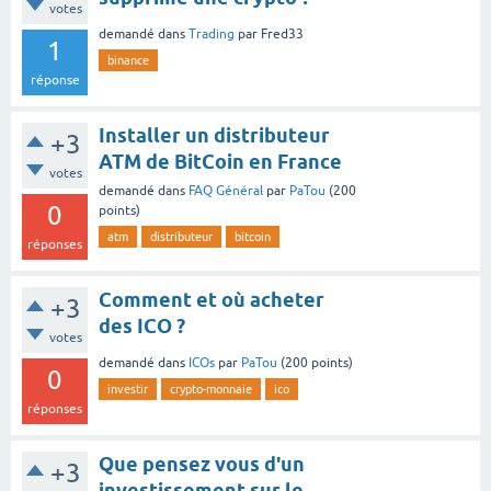
votes
demandé
dans
Trading
par
Fred33
1
binance
réponse
Installer un distributeur
+3
ATM de BitCoin en France
votes
demandé
dans
FAQ Général
par
PaTou
(
200
0
points)
atm
distributeur
bitcoin
réponses
Comment et où acheter
+3
des ICO ?
votes
demandé
dans
ICOs
par
PaTou
(
200
points)
0
investir
crypto-monnaie
ico
réponses
Que pensez vous d'un
+3
investissement sur le