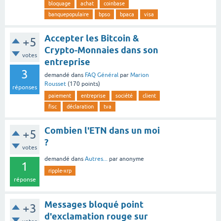
bloquage
achat
coinbase
banquepopulaire
bpso
bpaca
visa
Accepter les Bitcoin &
+5
Crypto-Monnaies dans son
votes
entreprise
3
demandé
dans
FAQ Général
par
Marion
Rousset
(
170
points)
réponses
paiement
entreprise
société
client
fisc
déclaration
tva
Combien l'ETN dans un moi
+5
?
votes
demandé
dans
Autres...
par
anonyme
1
ripple-xrp
réponse
Messages bloqué point
+3
d'exclamation rouge sur