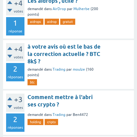
Les aidrops , utile ?
+4
demandé
dans
AirDrop
par
Mulherbe
(
200
votes
points)
1
aidrops
aidrop
gratuit
réponse
à votre avis où est le bas de
+4
la correction actuelle ? BTC
votes
8k$ ?
2
demandé
dans
Trading
par
moulze
(
160
points)
réponses
btc
Comment mettre à l'abri
+3
ses crypto ?
votes
demandé
dans
Trading
par
Ben4472
2
holding
cripto
réponses