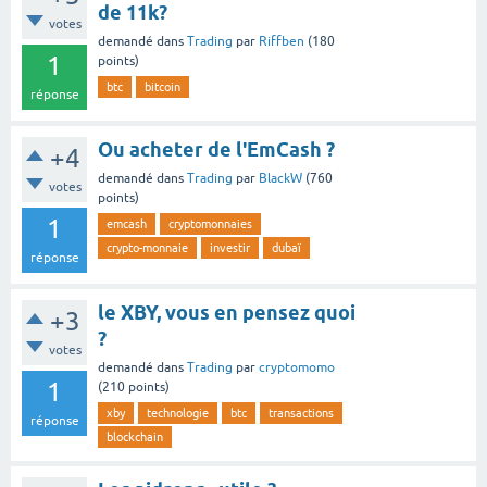
de 11k?
votes
demandé
dans
Trading
par
Riffben
(
180
1
points)
btc
bitcoin
réponse
Ou acheter de l'EmCash ?
+4
demandé
dans
Trading
par
BlackW
(
760
votes
points)
1
emcash
cryptomonnaies
crypto-monnaie
investir
dubaï
réponse
le XBY, vous en pensez quoi
+3
?
votes
demandé
dans
Trading
par
cryptomomo
1
(
210
points)
xby
technologie
btc
transactions
réponse
blockchain